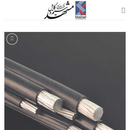
Ski
t
conten
افزودن
به
علاقه
مندی
ها