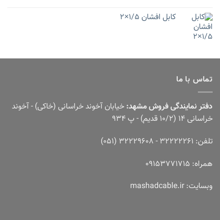
کابل افشان 1/5×2
تماس با ما
دفتر نمایندگی فروش مشهد:
خیابان آخوند خراسانی (خاکی) - آخوند
خراسانی 14 (10/2 قدیم) - پ 934
تلفن: 32222261 - 32229608 (051)
همراه: 09153771715
وبسایت:
mashadcable.ir