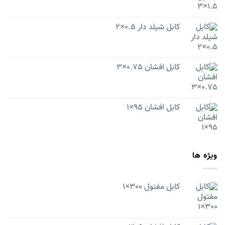
کابل شیلد دار 0.5×2
کابل افشان 0.75×3
کابل افشان 95×1
ویژه ها
کابل مفتول 300×1
قیمت
قیمت
فعلی
اصلی
5,595,000 تومان
5,768,400 تومان